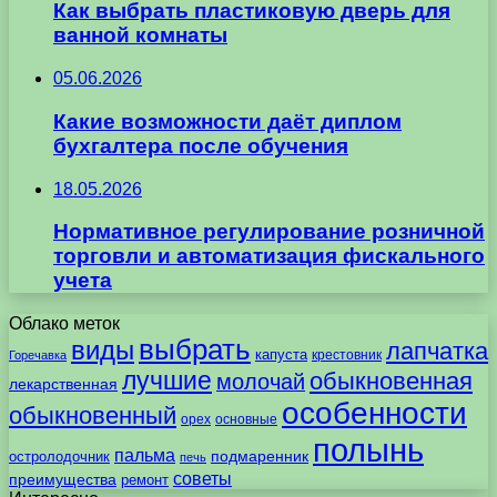
Как выбрать пластиковую дверь для
ванной комнаты
05.06.2026
Какие возможности даёт диплом
бухгалтера после обучения
18.05.2026
Нормативное регулирование розничной
торговли и автоматизация фискального
учета
Облако меток
выбрать
виды
лапчатка
капуста
крестовник
Горечавка
лучшие
обыкновенная
молочай
лекарственная
особенности
обыкновенный
орех
основные
полынь
пальма
подмаренник
остролодочник
печь
советы
преимущества
ремонт