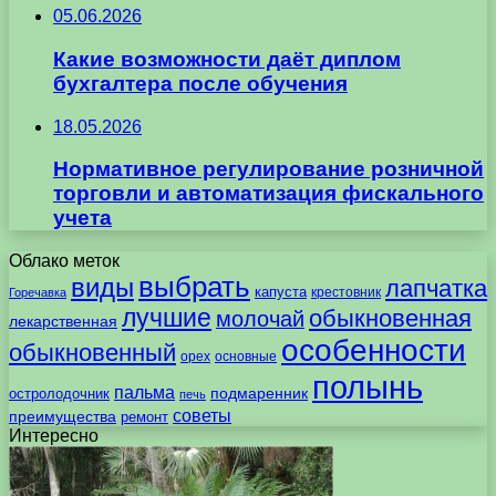
05.06.2026
Какие возможности даёт диплом
бухгалтера после обучения
18.05.2026
Нормативное регулирование розничной
торговли и автоматизация фискального
учета
Облако меток
выбрать
виды
лапчатка
капуста
крестовник
Горечавка
лучшие
обыкновенная
молочай
лекарственная
особенности
обыкновенный
орех
основные
полынь
пальма
подмаренник
остролодочник
печь
советы
преимущества
ремонт
Интересно