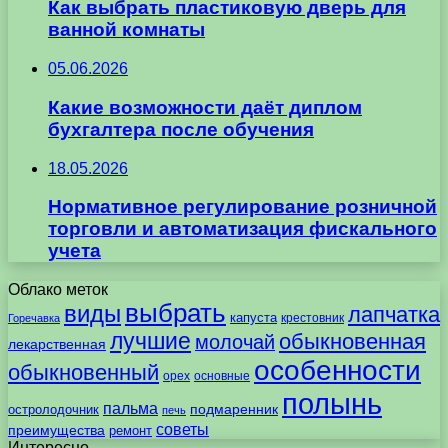
Как выбрать пластиковую дверь для
ванной комнаты
05.06.2026
Какие возможности даёт диплом
бухгалтера после обучения
18.05.2026
Нормативное регулирование розничной
торговли и автоматизация фискального
учета
Облако меток
выбрать
виды
лапчатка
капуста
крестовник
Горечавка
лучшие
обыкновенная
молочай
лекарственная
особенности
обыкновенный
орех
основные
полынь
пальма
подмаренник
остролодочник
печь
советы
преимущества
ремонт
Интересно