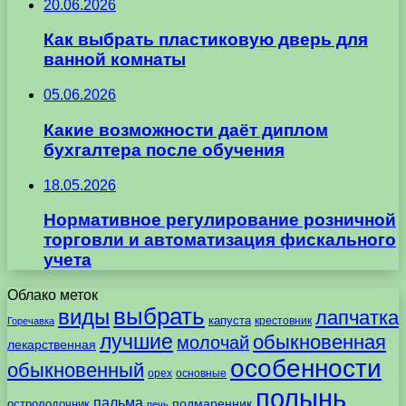
20.06.2026
Как выбрать пластиковую дверь для
ванной комнаты
05.06.2026
Какие возможности даёт диплом
бухгалтера после обучения
18.05.2026
Нормативное регулирование розничной
торговли и автоматизация фискального
учета
Облако меток
выбрать
виды
лапчатка
капуста
крестовник
Горечавка
лучшие
обыкновенная
молочай
лекарственная
особенности
обыкновенный
орех
основные
полынь
пальма
подмаренник
остролодочник
печь