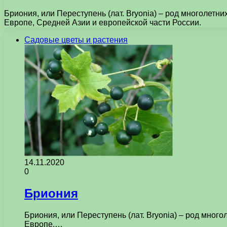
Бриония, или Переступень (лат. Bryonia) – род многолет
Европе, Средней Азии и европейской части России.
Садовые цветы и растения
14.11.2020
0
Бриония
Бриония, или Переступень (лат. Bryonia) – род мно
Европе,…