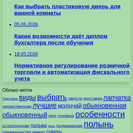
Как выбрать пластиковую дверь для
ванной комнаты
05.06.2026
Какие возможности даёт диплом
бухгалтера после обучения
18.05.2026
Нормативное регулирование розничной
торговли и автоматизация фискального
учета
Облако меток
выбрать
виды
лапчатка
капуста
крестовник
Горечавка
лучшие
обыкновенная
молочай
лекарственная
особенности
обыкновенный
орех
основные
полынь
пальма
подмаренник
остролодочник
печь
советы
преимущества
ремонт