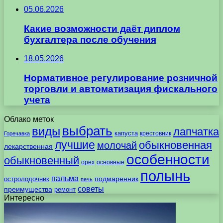
05.06.2026
Какие возможности даёт диплом
бухгалтера после обучения
18.05.2026
Нормативное регулирование розничной
торговли и автоматизация фискального
учета
Облако меток
выбрать
виды
лапчатка
капуста
крестовник
Горечавка
лучшие
обыкновенная
молочай
лекарственная
особенности
обыкновенный
орех
основные
полынь
пальма
подмаренник
остролодочник
печь
советы
преимущества
ремонт
Интересно