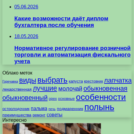
05.06.2026
Какие возможности даёт диплом
бухгалтера после обучения
18.05.2026
Нормативное регулирование розничной
торговли и автоматизация фискального
учета
Облако меток
выбрать
виды
лапчатка
капуста
крестовник
Горечавка
лучшие
обыкновенная
молочай
лекарственная
особенности
обыкновенный
орех
основные
полынь
пальма
подмаренник
остролодочник
печь
советы
преимущества
ремонт
Интересно