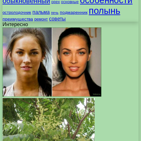
особенности
обыкновенный
орех
основные
полынь
пальма
подмаренник
остролодочник
печь
советы
преимущества
ремонт
Интересно