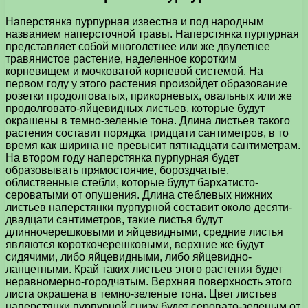
Наперстянка пурпурная известна и под народным
названием наперсточной травы. Наперстянка пурпурная
представляет собой многолетнее или же двулетнее
травянистое растение, наделенное коротким
корневищем и мочковатой корневой системой. На
первом году у этого растения произойдет образование
розетки продолговатых, прикорневых, овальных или же
продолговато-яйцевидных листьев, которые будут
окрашены в темно-зеленые тона. Длина листьев такого
растения составит порядка тридцати сантиметров, в то
время как ширина не превысит пятнадцати сантиметрам.
На втором году наперстянка пурпурная будет
образовывать прямостоячие, бороздчатые,
облиственные стебли, которые будут бархатисто-
сероватыми от опушения. Длина стеблевых нижних
листьев наперстянки пурпурной составит около десяти-
двадцати сантиметров, такие листья будут
длинночерешковыми и яйцевидными, средние листья
являются короткочерешковыми, верхние же будут
сидячими, либо яйцевидными, либо яйцевидно-
ланцетными. Край таких листьев этого растения будет
неравномерно-городчатым. Верхняя поверхность этого
листа окрашена в темно-зеленые тона. Цвет листьев
наперстянки пурпурной снизу будет серовато-зеленым от