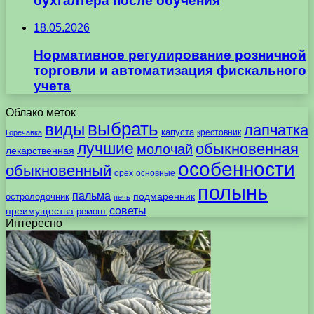
бухгалтера после обучения
18.05.2026
Нормативное регулирование розничной
торговли и автоматизация фискального
учета
Облако меток
выбрать
виды
лапчатка
капуста
крестовник
Горечавка
лучшие
обыкновенная
молочай
лекарственная
особенности
обыкновенный
орех
основные
полынь
пальма
подмаренник
остролодочник
печь
советы
преимущества
ремонт
Интересно