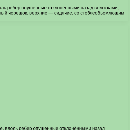
доль ребер опушенные отклонёнными назад волосками,
слый черешок, верхние — сидячие, со стеблеобъемлющим
ые, вдоль ребер опушенные отклонёнными назад