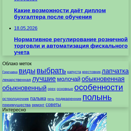
Какие возможности даёт диплом
бухгалтера после обучения
18.05.2026
Нормативное регулирование розничной
торговли и автоматизация фискального
учета
Облако меток
выбрать
виды
лапчатка
капуста
крестовник
Горечавка
лучшие
обыкновенная
молочай
лекарственная
особенности
обыкновенный
орех
основные
полынь
пальма
подмаренник
остролодочник
печь
советы
преимущества
ремонт
Интересно