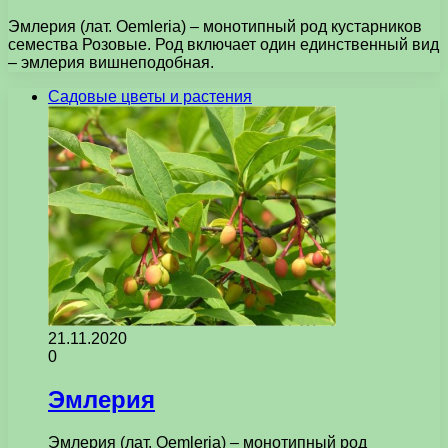
Эмлерия (лат. Oemleria) – монотипный род кустарников
семества Розовые. Род включает один единственный вид
– эмлерия вишнеподобная.
Садовые цветы и растения
21.11.2020
0
Эмлерия
Эмлерия (лат. Oemleria) – монотипный род