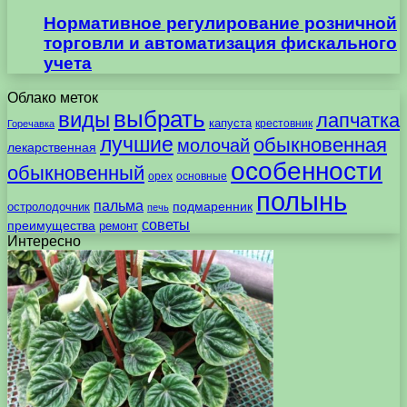
Нормативное регулирование розничной
торговли и автоматизация фискального
учета
Облако меток
выбрать
виды
лапчатка
капуста
крестовник
Горечавка
лучшие
обыкновенная
молочай
лекарственная
особенности
обыкновенный
орех
основные
полынь
пальма
подмаренник
остролодочник
печь
советы
преимущества
ремонт
Интересно