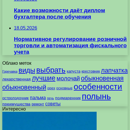
Какие возможности даёт диплом
бухгалтера после обучения
18.05.2026
Нормативное регулирование розничной
торговли и автоматизация фискального
учета
Облако меток
выбрать
виды
лапчатка
капуста
крестовник
Горечавка
лучшие
обыкновенная
молочай
лекарственная
особенности
обыкновенный
орех
основные
полынь
пальма
подмаренник
остролодочник
печь
советы
преимущества
ремонт
Интересно