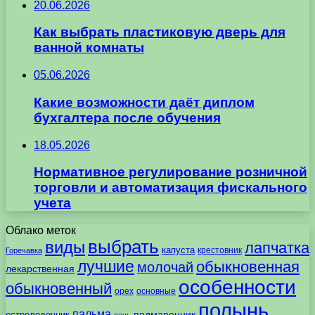
20.06.2026
Как выбрать пластиковую дверь для
ванной комнаты
05.06.2026
Какие возможности даёт диплом
бухгалтера после обучения
18.05.2026
Нормативное регулирование розничной
торговли и автоматизация фискального
учета
Облако меток
выбрать
виды
лапчатка
капуста
крестовник
Горечавка
лучшие
обыкновенная
молочай
лекарственная
особенности
обыкновенный
орех
основные
полынь
пальма
подмаренник
остролодочник