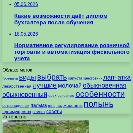
05.06.2026
Какие возможности даёт диплом
бухгалтера после обучения
18.05.2026
Нормативное регулирование розничной
торговли и автоматизация фискального
учета
Облако меток
выбрать
виды
лапчатка
капуста
крестовник
Горечавка
лучшие
обыкновенная
молочай
лекарственная
особенности
обыкновенный
орех
основные
полынь
пальма
подмаренник
остролодочник
печь
советы
преимущества
ремонт
Интересно