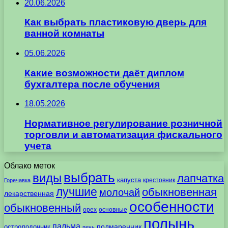
20.06.2026
Как выбрать пластиковую дверь для
ванной комнаты
05.06.2026
Какие возможности даёт диплом
бухгалтера после обучения
18.05.2026
Нормативное регулирование розничной
торговли и автоматизация фискального
учета
Облако меток
выбрать
виды
лапчатка
капуста
крестовник
Горечавка
лучшие
обыкновенная
молочай
лекарственная
особенности
обыкновенный
орех
основные
полынь
пальма
подмаренник
остролодочник
печь