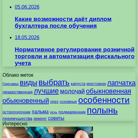
05.06.2026
Какие возможности даёт диплом
бухгалтера после обучения
18.05.2026
Нормативное регулирование розничной
торговли и автоматизация фискального
учета
Облако меток
выбрать
виды
лапчатка
капуста
крестовник
Горечавка
лучшие
обыкновенная
молочай
лекарственная
особенности
обыкновенный
орех
основные
полынь
пальма
подмаренник
остролодочник
печь
советы
преимущества
ремонт
Интересно