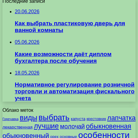
Последние записи
20.06.2026
Как выбрать пластиковую дверь для
ванной комнаты
05.06.2026
Какие возможности даёт диплом
бухгалтера после обучения
18.05.2026
Нормативное регулирование розничной
торговли и автоматизация фискального
учета
Облако меток
выбрать
виды
лапчатка
капуста
крестовник
Горечавка
лучшие
обыкновенная
молочай
лекарственная
особенности
обыкновенный
орех
основные