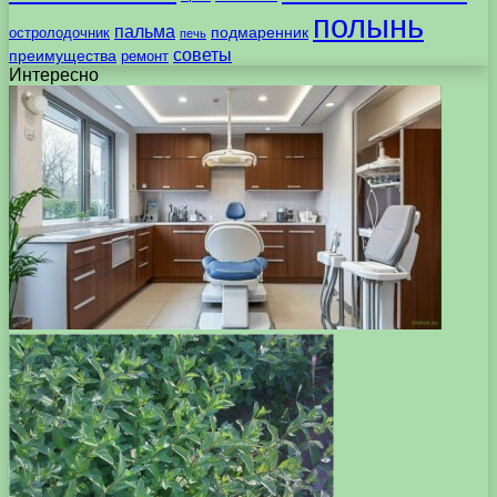
полынь
пальма
подмаренник
остролодочник
печь
советы
преимущества
ремонт
Интересно