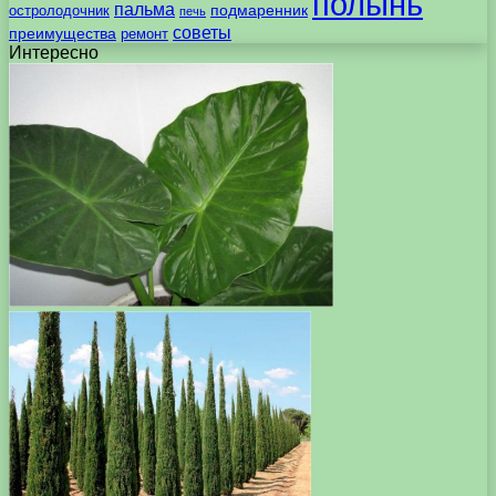
полынь
пальма
подмаренник
остролодочник
печь
советы
преимущества
ремонт
Интересно