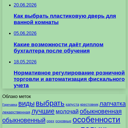
20.06.2026
Как выбрать пластиковую дверь для
ванной комнаты
05.06.2026
Какие возможности даёт диплом
бухгалтера после обучения
18.05.2026
Нормативное регулирование розничной
торговли и автоматизация фискального
учета
Облако меток
выбрать
виды
лапчатка
капуста
крестовник
Горечавка
лучшие
обыкновенная
молочай
лекарственная
особенности
обыкновенный
орех
основные