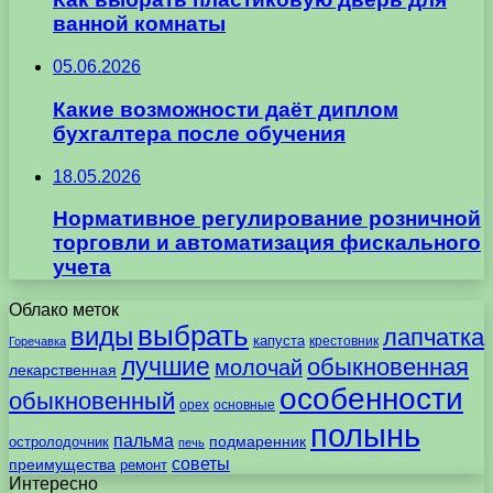
ванной комнаты
05.06.2026
Какие возможности даёт диплом
бухгалтера после обучения
18.05.2026
Нормативное регулирование розничной
торговли и автоматизация фискального
учета
Облако меток
выбрать
виды
лапчатка
капуста
крестовник
Горечавка
лучшие
обыкновенная
молочай
лекарственная
особенности
обыкновенный
орех
основные
полынь
пальма
подмаренник
остролодочник
печь
советы
преимущества
ремонт
Интересно