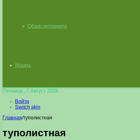
Обзор интернета
Искать
Пятница , 7 Август 2026
Войти
Switch skin
Главная
/
туполистная
туполистная