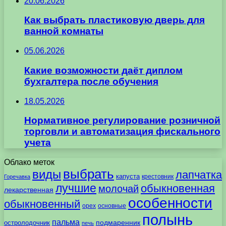
20.06.2026
Как выбрать пластиковую дверь для
ванной комнаты
05.06.2026
Какие возможности даёт диплом
бухгалтера после обучения
18.05.2026
Нормативное регулирование розничной
торговли и автоматизация фискального
учета
Облако меток
выбрать
виды
лапчатка
капуста
крестовник
Горечавка
лучшие
обыкновенная
молочай
лекарственная
особенности
обыкновенный
орех
основные
полынь
пальма
подмаренник
остролодочник
печь