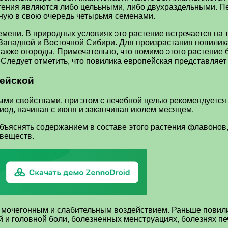
тения являются либо целььными, либо двухраздельными. Пе
ную в свою очередь четырьмя семенами.
мени. В природных условиях это растение встречается на т
 Западной и Восточной Сибири. Для произрастания повилик
 также огороды. Примечательно, что помимо этого растение
 Следует отметить, что повилика европейская представляет
пейской
 свойствами, при этом с лечебной целью рекомендуется ис
иод, начиная с июня и заканчивая июлем месяцем.
ъяснять содержанием в составе этого растения флавонов, 
 веществ.
мочегонным и слабительным воздействием. Раньше повили
 и головной боли, болезненных менструациях, болезнях пе