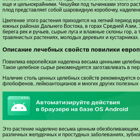
еще и цельнокрайними. Чешуйки под тычинками этого рас
плод представляет собой шаровидную коробочку, наделен
Цветение этого растения приходится на летний период вре
южных районах Дальнего Востока, в горах Средней Азии,
берега рек и ручьев, сырые луга и влажные склоны гор, а
травянистых растениях, молодых деревьях и кустарниках.
Описание лечебных свойств повилики евро
Повилика европейская наделена весьма ценными целебными
Такое целебное сырье рекомендуется заготавливать в пер
Наличие столь ценных целебных свойств рекомендуется об
флобофенов, лейкоантоцианов и многих других полезных
Это растение наделено весьма ценным обезболивающим, 
различных желудочных и простудных заболеваниях, зубной