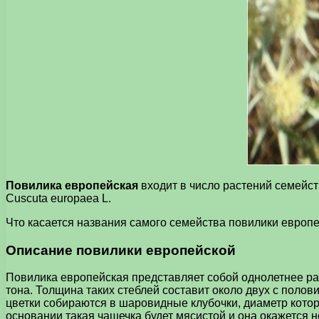
Повилика европейская
входит в число растений семейс
Cuscuta europaea L.
Что касается названия самого семейства повилики европей
Описание повилики европейской
Повилика европейская представляет собой однолетнее р
тона. Толщина таких стеблей составит около двух с полов
цветки собираются в шаровидные клубочки, диаметр котор
основании такая чашечка будет мясистой и она окажется 