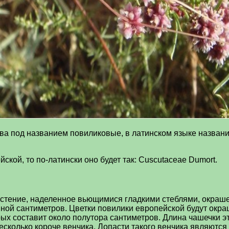
тва под названием повиликовые, в латинском языке названи
ской, то по-латински оно будет так: Cuscutaceae Dumort.
астение, наделенное вьющимися гладкими стеблями, окраш
иной сантиметров. Цветки повилики европейской будут окра
ых составит около полутора сантиметров. Длина чашечки э
несколько короче венчика. Лопасти такого венчика являютс