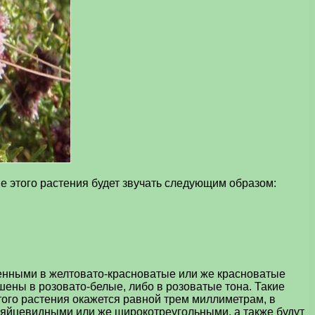
е этого растения будет звучать следующим образом:
енными в желтовато-красноватые или же красноватые
шены в розовато-белые, либо в розоватые тона. Такие
того растения окажется равной трем миллиметрам, в
я яйцевидными или же широкотреугольными, а также будут