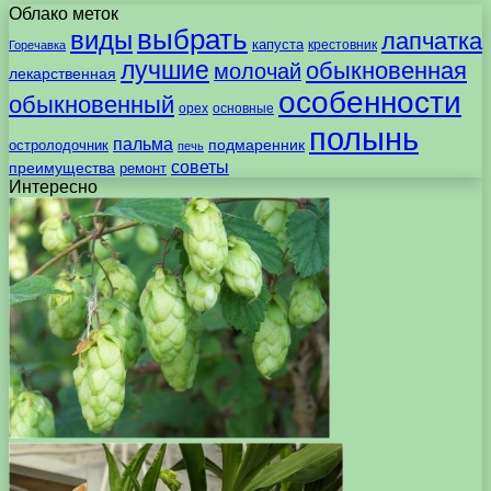
Облако меток
выбрать
виды
лапчатка
капуста
крестовник
Горечавка
лучшие
обыкновенная
молочай
лекарственная
особенности
обыкновенный
орех
основные
полынь
пальма
подмаренник
остролодочник
печь
советы
преимущества
ремонт
Интересно