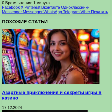
0
Время чтения: 1 минута
Facebook
X
Pinterest
Вконтакте
Одноклассники
Messenger
Messenger
WhatsApp
Telegram
Viber
Печатать
ПОХОЖИЕ СТАТЬИ
Азартные приключения и секреты игры в
казино
17.12.2024