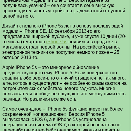
преемником модели iPhone 5.
Версия гаджета 5s
получилась удачной – она сочетает в себе высокую
производительность устройства с адекватной отпускной
ценой на него.
Дизайн стильного iPhone 5s лег в основу последующей
модели – iPhone SE. 10 сентября 2013-го его
представили широкой публике, и уже спустя 10 дней (20-
го числа) смартфон
iPhone 5s
появился в продаже в
магазинах стран первой волны. На российский рынок
электронной техники он поступил немного позже – 25
октября 2013-го.
Apple iPhone 5s – это минорное обновление
предшествующего ему iPhone 5. Если поверхностно
сравнить обе версии, то отличий отыщется не так много,
а те, которые существуют – не особенно сказываются на
потребительских свойствах нового гаджета. Многие
пользователи вообще не ощущают, что между ними есть
разница. Но различия все же есть.
Самое очевидное – iPhone 5s функционирует на более
современной «операционке». Версия iPhone 5
выпускалась с iOS 6, а в iPhone 5s установлена
операционная система iOS 7, в которой основательно
переработан интерфейс (например, иконки и шрифты