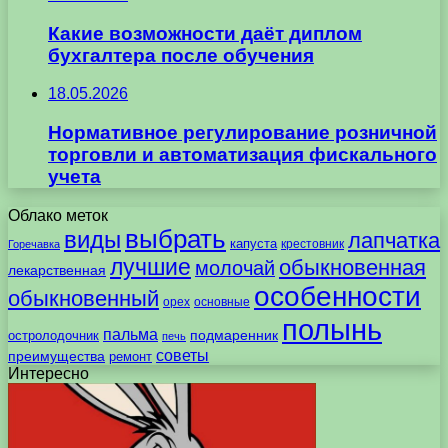
Какие возможности даёт диплом
бухгалтера после обучения
18.05.2026
Нормативное регулирование розничной
торговли и автоматизация фискального
учета
Облако меток
выбрать
виды
лапчатка
капуста
крестовник
Горечавка
лучшие
обыкновенная
молочай
лекарственная
особенности
обыкновенный
орех
основные
полынь
пальма
подмаренник
остролодочник
печь
советы
преимущества
ремонт
Интересно