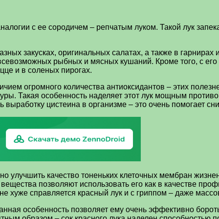
алогии с ее сородичем – репчатым луком. Такой лук запекаю
зных закусках, оригинальных салатах, а также в гарнирах 
 всевозможных рыбных и мясных кушаний. Кроме того, с ег
цце и в соленых пирогах.
ичием огромного количества антиоксидантов – этих полезн
туры. Такая особенность наделяет этот лук мощным проти
 выработку цистеина в организме – это очень помогает сниз
тно улучшить качество тоненьких клеточных мембран жизне
ещества позволяют использовать его как в качестве профил
не хуже справляется красный лук и с гриппом – даже масс
анная особенность позволяет ему очень эффективно бороть
ятным образом – сок красного лука наделен способностью 