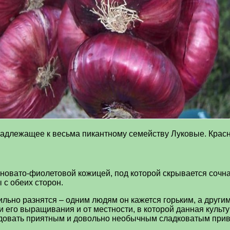
адлежащее к весьма пикантному семейству Луковые. Крас
новато-фиолетовой кожицей, под которой скрывается сочна
 с обеих сторон.
 сильно разнятся – одним людям он кажется горьким, а други
ии его выращивания и от местности, в которой данная куль
адовать приятным и довольно необычным сладковатым прив