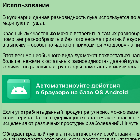
Использование
В кулинарии данная разновидность лука используется по ан
маринуют и тушат.
Красный лук частенько можно встретить в самых разнообра
помогает разнообразить и без того весьма приятный вкус
в выпечку – особенно часто он приходится «ко двору» в пи
Этот весьма необычного вида лук может похвастаться нал
больше, нежели в остальных разновидностях данной куль
количество различных групп серы помогает активизировать
Если употреблять данный продукт регулярно, можно заме
холестерина. Также содержащиеся в таком луке полезные в
исцеления от различных простудных заболеваний. Ничуть 
Обладает красный лук и антисептическими свойствами – д
кишечного тракта этот овощ сказывается самым благопри