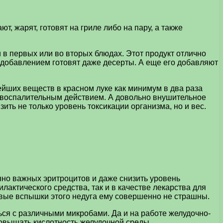
т, жарят, готовят на гриле либо на пару, а также
и в первых или во вторых блюдах. Этот продукт отлично
о добавлением готовят даже десерты. А еще его добавляют
ейших веществ в красном луке как минимум в два раза
вовоспалительным действием. А довольно внушительное
ить не только уровень токсикации организма, но и вес.
нно важных эритроцитов и даже снизить уровень
актического средства, так и в качестве лекарства для
овые вспышки этого недуга ему совершенно не страшны.
ся с различными микробами. Да и на работе желудочно-
повышать кислотность желудочной среды.