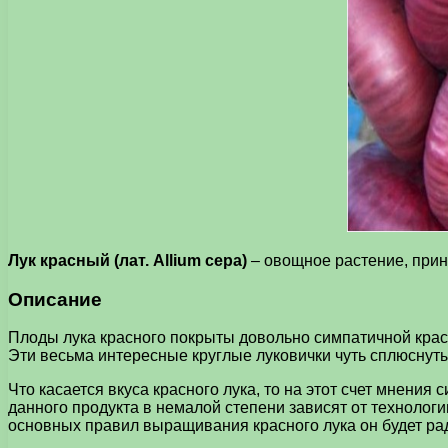
Лук красный (лат. Allium cepa)
– овощное растение, прин
Описание
Плоды лука красного покрыты довольно симпатичной крас
Эти весьма интересные круглые луковички чуть сплюснуты
Что касается вкуса красного лука, то на этот счет мнения
данного продукта в немалой степени зависят от технолог
основных правил выращивания красного лука он будет р