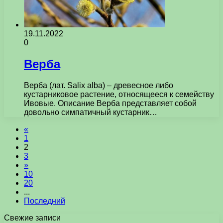
19.11.2022
0
Верба
Верба (лат. Salix alba) – древесное либо
кустарниковое растение, относящееся к семейству
Ивовые. Описание Верба представляет собой
довольно симпатичный кустарник…
«
1
2
3
»
10
20
...
Последний
Свежие записи