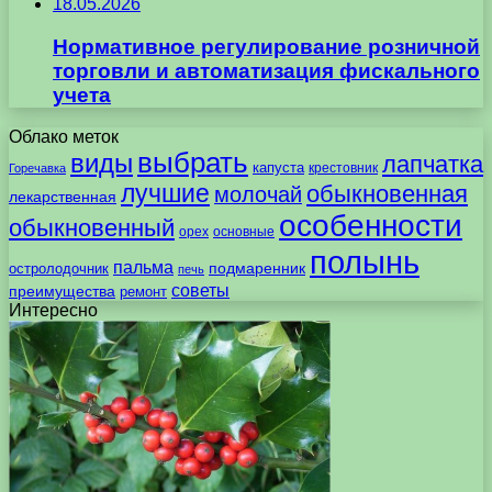
18.05.2026
Нормативное регулирование розничной
торговли и автоматизация фискального
учета
Облако меток
выбрать
виды
лапчатка
капуста
крестовник
Горечавка
лучшие
обыкновенная
молочай
лекарственная
особенности
обыкновенный
орех
основные
полынь
пальма
подмаренник
остролодочник
печь
советы
преимущества
ремонт
Интересно