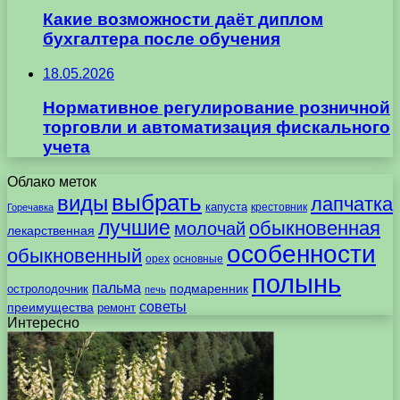
Какие возможности даёт диплом
бухгалтера после обучения
18.05.2026
Нормативное регулирование розничной
торговли и автоматизация фискального
учета
Облако меток
выбрать
виды
лапчатка
капуста
крестовник
Горечавка
лучшие
обыкновенная
молочай
лекарственная
особенности
обыкновенный
орех
основные
полынь
пальма
подмаренник
остролодочник
печь
советы
преимущества
ремонт
Интересно