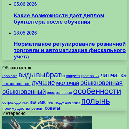
05.06.2026
Какие возможности даёт диплом
бухгалтера после обучения
18.05.2026
Нормативное регулирование розничной
торговли и автоматизация фискального
учета
Облако меток
выбрать
виды
лапчатка
капуста
крестовник
Горечавка
лучшие
обыкновенная
молочай
лекарственная
особенности
обыкновенный
орех
основные
полынь
пальма
подмаренник
остролодочник
печь
советы
преимущества
ремонт
Интересно