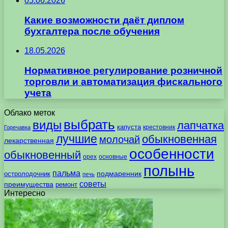
05.06.2026
Какие возможности даёт диплом
бухгалтера после обучения
18.05.2026
Нормативное регулирование розничной
торговли и автоматизация фискального
учета
Облако меток
выбрать
виды
лапчатка
капуста
крестовник
Горечавка
лучшие
обыкновенная
молочай
лекарственная
особенности
обыкновенный
орех
основные
полынь
пальма
подмаренник
остролодочник
печь
советы
преимущества
ремонт
Интересно