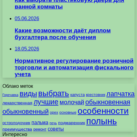
ванной комнаты
05.06.2026
Какие возможности даёт диплом
бухгалтера после обучения
18.05.2026
Нормативное регулирование розничной
торговли и автоматизация фискального
учета
Облако меток
выбрать
виды
лапчатка
капуста
крестовник
Горечавка
лучшие
обыкновенная
молочай
лекарственная
особенности
обыкновенный
орех
основные
полынь
пальма
подмаренник
остролодочник
печь
советы
преимущества
ремонт
Интересно