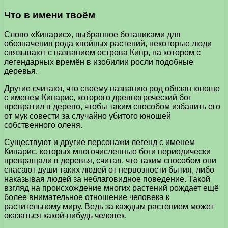
Что в имени твоём
Слово «Кипарис», выбранное ботаниками для
обозначения рода хвойных растений, некоторые люди
связывают с названием острова Кипр, на котором с
легендарных времён в изобилии росли подобные
деревья.
Другие считают, что своему названию род обязан юноше
с именем Кипарис, которого древнегреческий бог
превратил в дерево, чтобы таким способом избавить его
от мук совести за случайно убитого юношей
собственного оленя.
Существуют и другие персонажи легенд с именем
Кипарис, которых многочисленные боги периодически
превращали в деревья, считая, что таким способом они
спасают души таких людей от нервозности бытия, либо
наказывая людей за неблаговидное поведение. Такой
взгляд на происхождение многих растений рождает ещё
более внимательное отношение человека к
растительному миру. Ведь за каждым растением может
оказаться какой-нибудь человек.