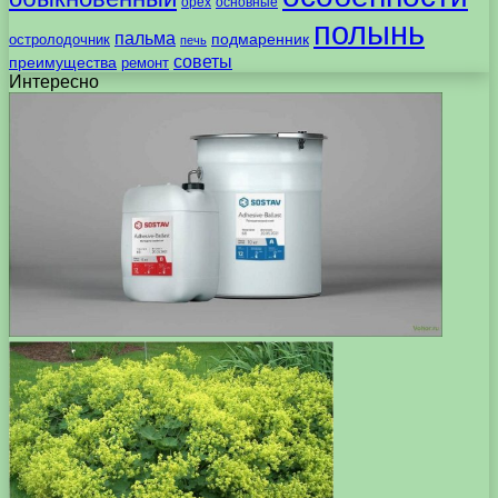
орех
основные
полынь
пальма
подмаренник
остролодочник
печь
советы
преимущества
ремонт
Интересно