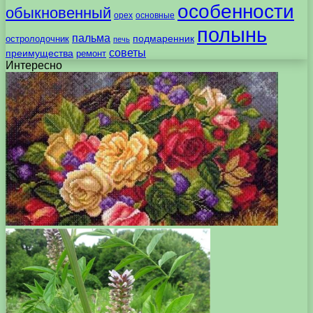
особенности
обыкновенный
орех
основные
полынь
пальма
подмаренник
остролодочник
печь
советы
преимущества
ремонт
Интересно