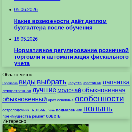
05.06.2026
Какие возможности даёт диплом
бухгалтера после обучения
18.05.2026
Нормативное регулирование розничной
торговли и автоматизация фискального
учета
Облако меток
выбрать
виды
лапчатка
капуста
крестовник
Горечавка
лучшие
обыкновенная
молочай
лекарственная
особенности
обыкновенный
орех
основные
полынь
пальма
подмаренник
остролодочник
печь
советы
преимущества
ремонт
Интересно