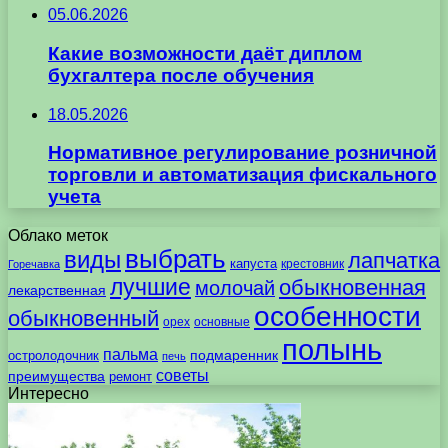
05.06.2026
Какие возможности даёт диплом
бухгалтера после обучения
18.05.2026
Нормативное регулирование розничной
торговли и автоматизация фискального
учета
Облако меток
выбрать
виды
лапчатка
капуста
крестовник
Горечавка
лучшие
обыкновенная
молочай
лекарственная
особенности
обыкновенный
орех
основные
полынь
пальма
подмаренник
остролодочник
печь
советы
преимущества
ремонт
Интересно