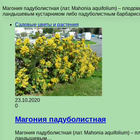
Магония падуболистная (лат. Mahonia aquifolium) – плод
ландышевым кустарником либо падуболистным барбарис
Садовые цветы и растения
23.10.2020
0
Магония падуболистная
Магония падуболистная (лат. Mahonia aquifolium) –
ландышевым…