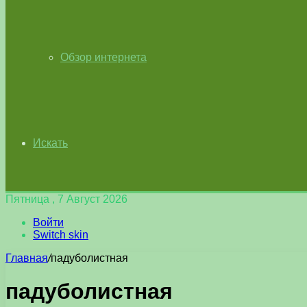
Обзор интернета
Искать
Пятница , 7 Август 2026
Войти
Switch skin
Главная
/
падуболистная
падуболистная