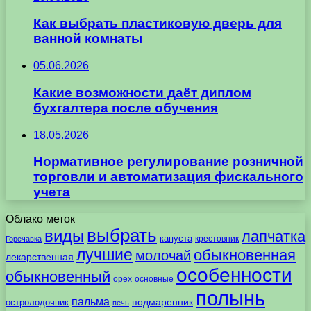
Как выбрать пластиковую дверь для
ванной комнаты
05.06.2026
Какие возможности даёт диплом
бухгалтера после обучения
18.05.2026
Нормативное регулирование розничной
торговли и автоматизация фискального
учета
Облако меток
выбрать
виды
лапчатка
капуста
крестовник
Горечавка
лучшие
обыкновенная
молочай
лекарственная
особенности
обыкновенный
орех
основные
полынь
пальма
подмаренник
остролодочник
печь