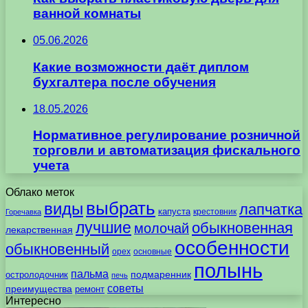
ванной комнаты
05.06.2026
Какие возможности даёт диплом
бухгалтера после обучения
18.05.2026
Нормативное регулирование розничной
торговли и автоматизация фискального
учета
Облако меток
выбрать
виды
лапчатка
капуста
крестовник
Горечавка
лучшие
обыкновенная
молочай
лекарственная
особенности
обыкновенный
орех
основные
полынь
пальма
подмаренник
остролодочник
печь
советы
преимущества
ремонт
Интересно