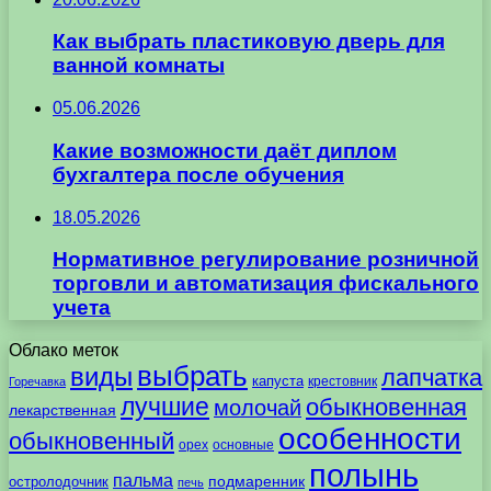
Как выбрать пластиковую дверь для
ванной комнаты
05.06.2026
Какие возможности даёт диплом
бухгалтера после обучения
18.05.2026
Нормативное регулирование розничной
торговли и автоматизация фискального
учета
Облако меток
выбрать
виды
лапчатка
капуста
крестовник
Горечавка
лучшие
обыкновенная
молочай
лекарственная
особенности
обыкновенный
орех
основные
полынь
пальма
подмаренник
остролодочник
печь