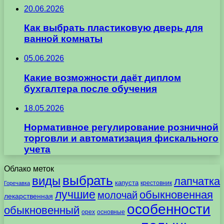
20.06.2026
Как выбрать пластиковую дверь для
ванной комнаты
05.06.2026
Какие возможности даёт диплом
бухгалтера после обучения
18.05.2026
Нормативное регулирование розничной
торговли и автоматизация фискального
учета
Облако меток
выбрать
виды
лапчатка
капуста
крестовник
Горечавка
лучшие
обыкновенная
молочай
лекарственная
особенности
обыкновенный
орех
основные