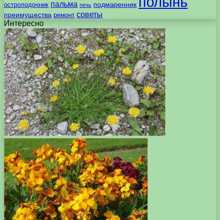
полынь
пальма
подмаренник
остролодочник
печь
советы
преимущества
ремонт
Интересно