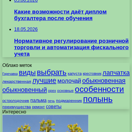
05.06.2026
Какие возможности даёт диплом
бухгалтера после обучения
18.05.2026
Нормативное регулирование розничной
торговли и автоматизация фискального
учета
Облако меток
выбрать
виды
лапчатка
капуста
крестовник
Горечавка
лучшие
обыкновенная
молочай
лекарственная
особенности
обыкновенный
орех
основные
полынь
пальма
подмаренник
остролодочник
печь
советы
преимущества
ремонт
Интересно