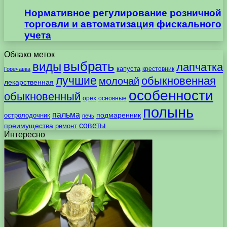
Нормативное регулирование розничной
торговли и автоматизация фискального
учета
Облако меток
выбрать
виды
лапчатка
капуста
крестовник
Горечавка
лучшие
обыкновенная
молочай
лекарственная
особенности
обыкновенный
орех
основные
полынь
пальма
подмаренник
остролодочник
печь
советы
преимущества
ремонт
Интересно