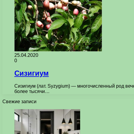
25.04.2020
0
Сизигиум
Сизигиум (лат. Syzygium) — многочисленный род веч
более тысячи…
Свежие записи