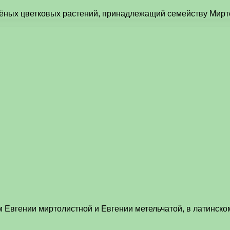
ёных цветковых растений, принадлежащий семейству Миртов
м Евгении миртолистной и Евгении метельчатой, в латинск