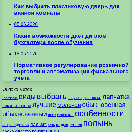
Как выбрать пластиковую дверь для
ванной комнаты
05.06.2026
Какие возможности даёт диплом
бухгалтера после обучения
18.05.2026
Нормативное регулирование розничной
торговли и автоматизация фискального
учета
Облако меток
выбрать
виды
лапчатка
капуста
крестовник
Горечавка
лучшие
обыкновенная
молочай
лекарственная
особенности
обыкновенный
орех
основные
полынь
пальма
подмаренник
остролодочник
печь
советы
преимущества
ремонт