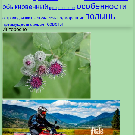
особенности
обыкновенный
орех
основные
полынь
пальма
подмаренник
остролодочник
печь
советы
преимущества
ремонт
Интересно