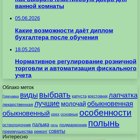
ванной комнаты
05.06.2026
Какие возможности даёт диплом
бухгалтера после обучения
18.05.2026
Нормативное регулирование розничной
торговли и автоматизация фискального
учета
Облако меток
выбрать
виды
лапчатка
капуста
крестовник
Горечавка
лучшие
обыкновенная
молочай
лекарственная
особенности
обыкновенный
орех
основные
полынь
пальма
подмаренник
остролодочник
печь
советы
преимущества
ремонт
Интересно