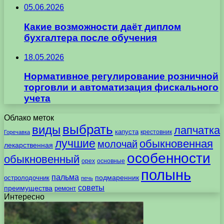
05.06.2026
Какие возможности даёт диплом
бухгалтера после обучения
18.05.2026
Нормативное регулирование розничной
торговли и автоматизация фискального
учета
Облако меток
выбрать
виды
лапчатка
капуста
крестовник
Горечавка
лучшие
обыкновенная
молочай
лекарственная
особенности
обыкновенный
орех
основные
полынь
пальма
подмаренник
остролодочник
печь
советы
преимущества
ремонт
Интересно