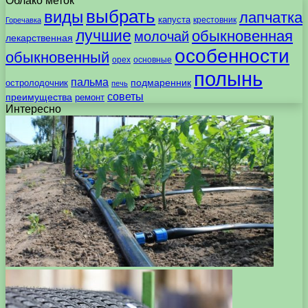
Облако меток
выбрать
виды
лапчатка
капуста
крестовник
Горечавка
лучшие
обыкновенная
молочай
лекарственная
особенности
обыкновенный
орех
основные
полынь
пальма
подмаренник
остролодочник
печь
советы
преимущества
ремонт
Интересно