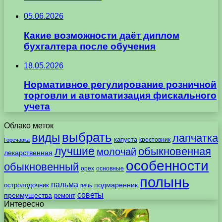
05.06.2026
Какие возможности даёт диплом
бухгалтера после обучения
18.05.2026
Нормативное регулирование розничной
торговли и автоматизация фискального
учета
Облако меток
выбрать
виды
лапчатка
капуста
крестовник
Горечавка
лучшие
обыкновенная
молочай
лекарственная
особенности
обыкновенный
орех
основные
полынь
пальма
подмаренник
остролодочник
печь
советы
преимущества
ремонт
Интересно